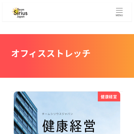
メ
イ
MENU
ン
コ
ン
テ
オフィスストレッチ
ン
ツ
へ
移
動
健康経営