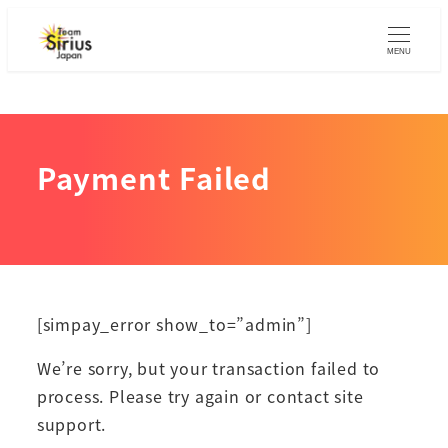
メ
イ
MENU
ン
コ
ン
テ
Payment Failed
ン
ツ
へ
移
動
[simpay_error show_to=”admin”]
We’re sorry, but your transaction failed to
process. Please try again or contact site
support.