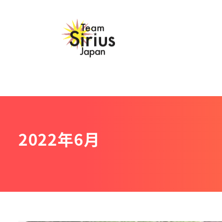
メ
イ
ン
コ
ン
テ
ン
ツ
へ
2022年6月
移
動